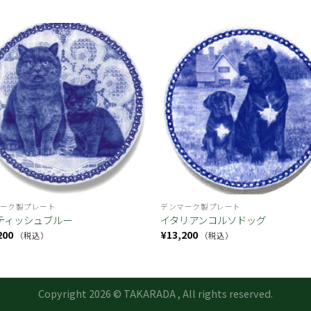
お気
に入
り
ーク製プレート
デンマーク製プレート
ティッシュブルー
イタリアンコルソドッグ
200
¥
13,200
（税込）
（税込）
Copyright 2026 © TAKARADA , All rights reserved.