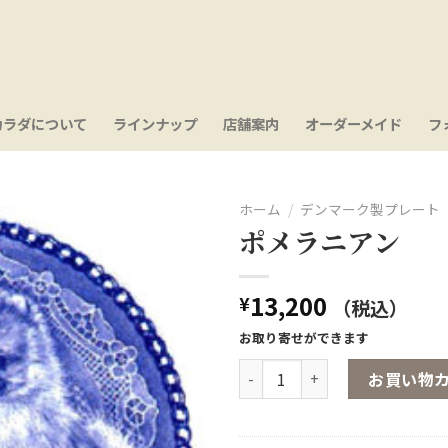
カラダについて
ラインナップ
店舗案内
オーダーメイド
フ
ホーム
/
デンマーク製プレート
ポメラニアン
お気
に入
り
13,200
¥
（税込）
お取り寄せができます
ポメラニアン個
お買い物