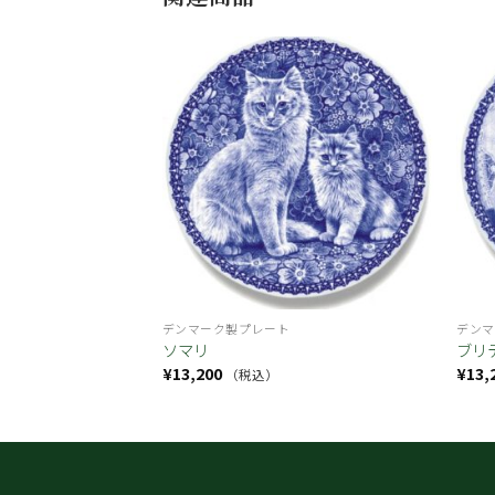
お気
お気
に入
に入
り
り
デンマーク製プレート
デンマ
ソマリ
ブリ
¥
13,200
¥
13,
（税込）