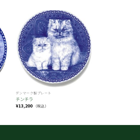
お気
お気
に入
に入
り
り
デンマーク製プレート
チンチラ
¥
13,200
（税込）