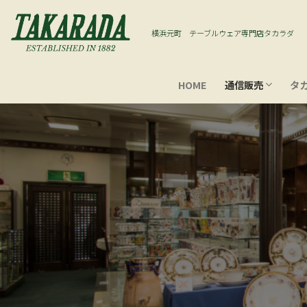
Skip
to
横浜元町 テーブルウェア専門店タカラダ
content
HOME
通信販売
タ