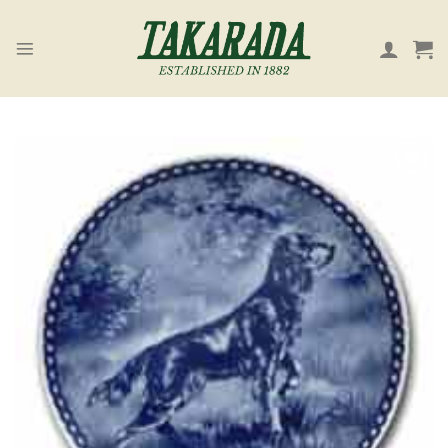
Skip
to
content
お気
に入
り