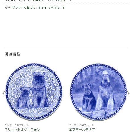
タグ:
デンマーク製プレート > ドッグプレート
関連商品
お
お
気
気
に
に
入
入
り
り
デンマーク製プレート
デンマーク製プレート
ブリュッセルグリフォン
エアデールテリア