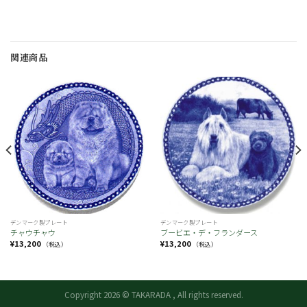
関連商品
お
お
気
気
に
に
入
入
り
り
デンマーク製プレート
デンマーク製プレート
チャウチャウ
ブービエ・デ・フランダース
¥
13,200
¥
13,200
（税込）
（税込）
Copyright 2026 © TAKARADA , All rights reserved.