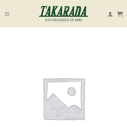
Skip
to
content
お気
に入
り