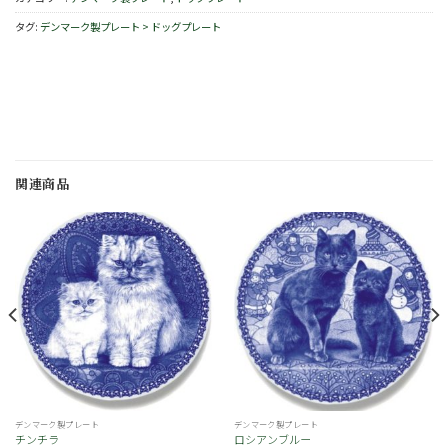
タグ:
デンマーク製プレート > ドッグプレート
関連商品
お
お
気
気
に
に
入
入
り
り
デンマーク製プレート
デンマーク製プレート
チンチラ
ロシアンブルー