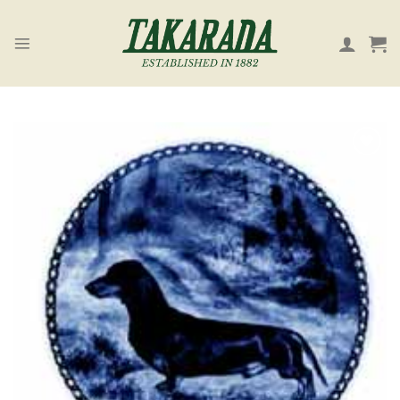
Skip
to
content
お気
に入
り