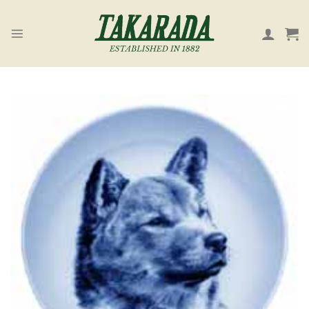
Skip
to
content
お気
に入
り