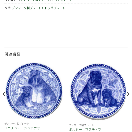
タグ:
デンマーク製プレート > ドッグプレート
関連商品
お
お
気
気
に
に
入
入
り
り
デンマーク製プレート
デンマーク製プレート
ミニチュア シュナウザー
ボルドー マスティフ