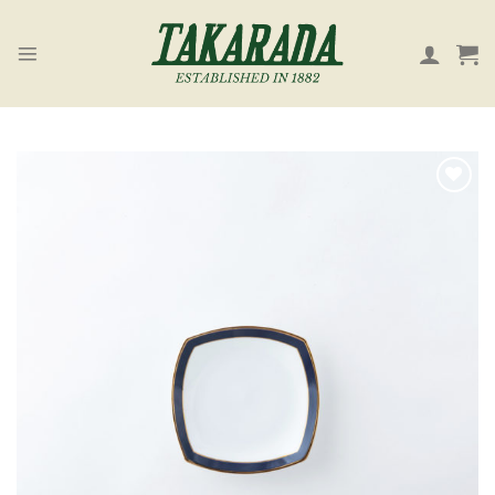
Skip
to
content
お気
に入
り