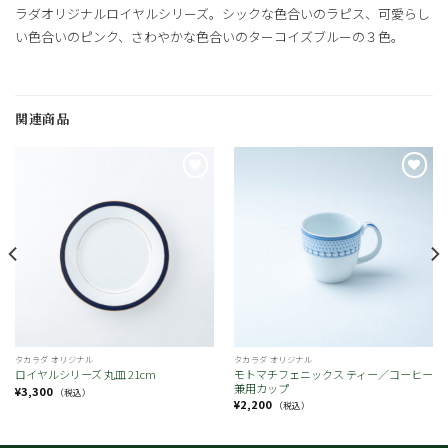
ラダオリジナルロイヤルシリーズ。シックな色合いのラピス、可愛らし
い色合いのピンク、さわやかな色合いのターコイズブルーの３色。
関連商品
お
お
気
気
に
に
入
入
り
り
タカラダ オリジナル
タカラダ オリジナル
モトマチフェニックス ティー／コーヒー
ロイヤルシリーズ 丸皿 21cm
兼用カップ
¥
3,300
（税込）
¥
2,200
（税込）