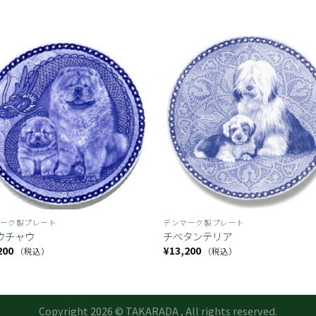
お気
に入
り
ーク製プレート
デンマーク製プレート
ウチャウ
チベタンテリア
200
¥
13,200
（税込）
（税込）
Copyright 2026 © TAKARADA , All rights reserved.