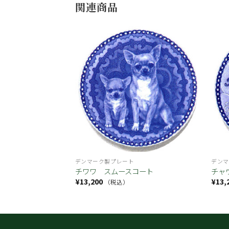
関連商品
お気
お気
に入
に入
り
り
デンマーク製プレート
デンマ
チワワ スムースコート
チャ
¥
13,200
¥
13,
（税込）