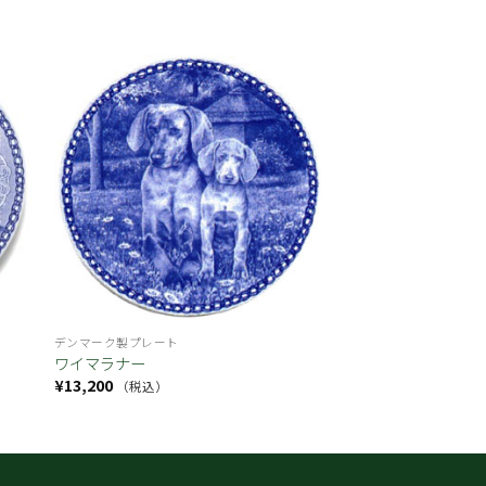
お気
お気
に入
に入
り
り
デンマーク製プレート
ワイマラナー
¥
13,200
（税込）