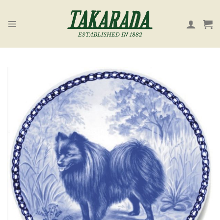
Skip
to
content
お気
に入
り