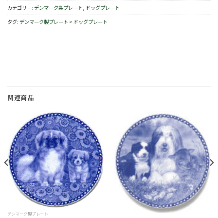
カテゴリー:
デンマーク製プレート
,
ドッグプレート
タグ:
デンマーク製プレート > ドッグプレート
関連商品
お
お
気
気
に
に
入
入
り
り
デンマーク製プレート