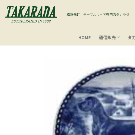
Skip
to
横浜元町 テーブルウェア専門店タカラダ
content
HOME
通信販売
タ