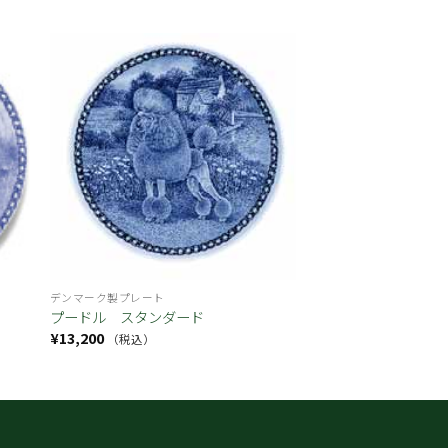
お気
お気
に入
に入
り
り
デンマーク製プレート
プードル スタンダード
¥
13,200
（税込）