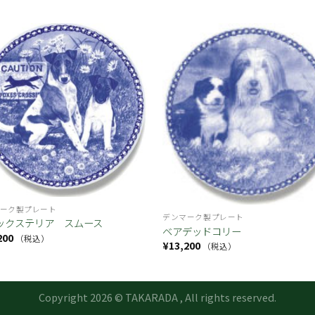
お気
に入
り
ーク製プレート
デンマーク製プレート
ックステリア スムース
ベアデッドコリー
200
（税込）
¥
13,200
（税込）
Copyright 2026 © TAKARADA , All rights reserved.