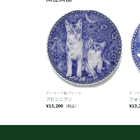
お気
お気
に入
に入
り
り
デンマーク製プレート
デンマ
アビシニアン
フォ
¥
13,200
¥
13,
（税込）