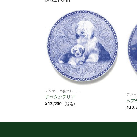
お気
お気
に入
に入
り
り
デンマーク製プレート
デンマ
ニエル
チベタンテリア
ベア
¥
13,200
（税込）
¥
13,