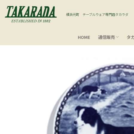
Skip
to
横浜元町 テーブルウェア専門店タカラダ
content
HOME
通信販売
タ