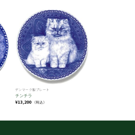
お気
お気
に入
に入
り
り
デンマーク製プレート
チンチラ
¥
13,200
（税込）