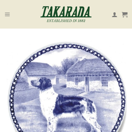
Skip
to
content
お気
に入
り