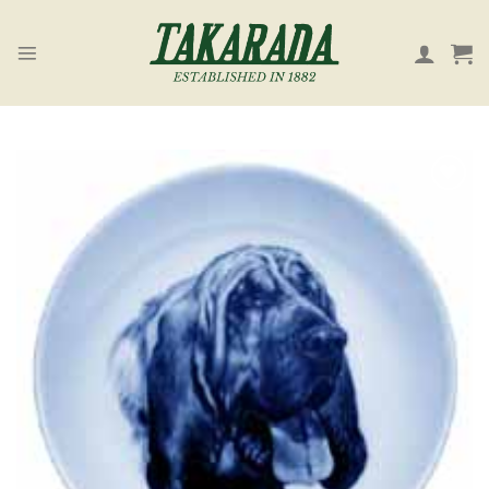
Skip
to
content
お気
に入
り