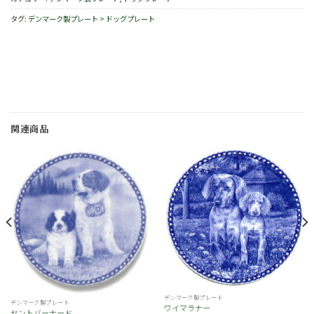
タグ:
デンマーク製プレート > ドッグプレート
関連商品
お
お
気
気
に
に
入
入
り
り
デンマーク製プレート
デンマーク製プレート
ワイマラナー
セントバーナード