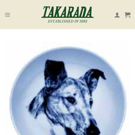
Skip
to
content
お気
に入
り