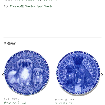
タグ:
デンマーク製プレート > ドッグプレート
関連商品
お
お
気
気
に
に
入
入
り
り
デンマーク製プレート
デンマーク製プレート
チベタンスパニエル
ブルマスティフ