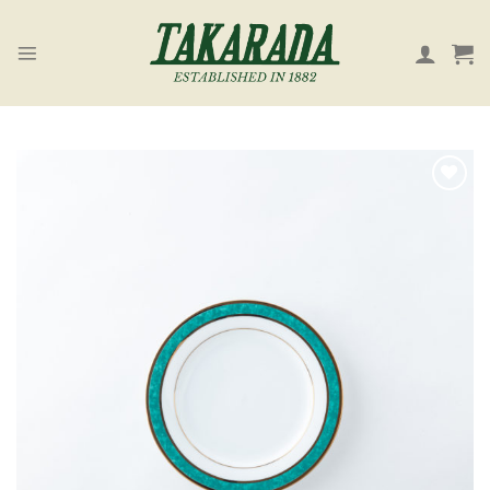
Skip
to
content
お気
に入
り