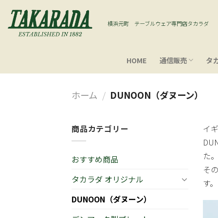
Skip
to
横浜元町 テーブルウェア専門店タカラダ
content
HOME
通信販売
タ
ホーム
/
DUNOON（ダヌーン）
商品カテゴリー
イ
DU
た
おすすめ商品
その
タカラダ オリジナル
す。
DUNOON（ダヌーン）