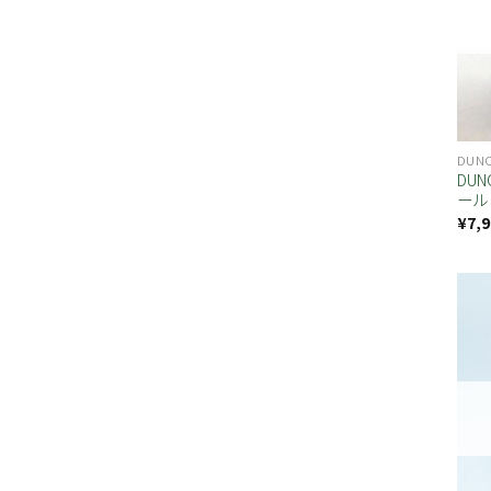
DUN
DU
ール
¥
7,9