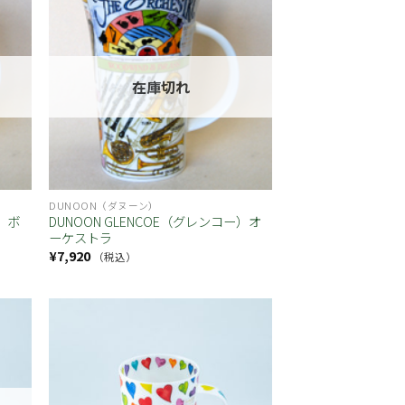
お気
お気
に入
に入
り
り
在庫切れ
DUNOON（ダヌーン）
ー）ボ
DUNOON GLENCOE（グレンコー）オ
ーケストラ
¥
7,920
（税込）
お気
お気
に入
に入
り
り