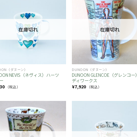
お気
に入
り
在庫切れ
在庫切れ
OON（ダヌーン）
DUNOON（ダヌーン）
NOON NEVIS（ネヴィス）ハーツ
DUNOON GLENCOE（グレンコ
ー
ディワークス
30
¥
7,920
（税込）
（税込）
お気
に入
り