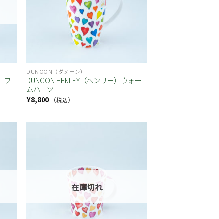
DUNOON（ダヌーン）
ー）ワ
DUNOON HENLEY（ヘンリー）ウォー
ムハーツ
¥
8,800
（税込）
お気
お気
に入
に入
り
り
在庫切れ