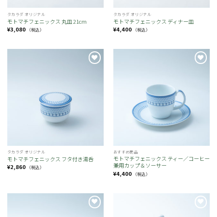
タカラダ オリジナル
タカラダ オリジナル
モトマチフェニックス 丸皿 21cm
モトマチフェニックス ディナー皿
¥
3,080
¥
4,400
（税込）
（税込）
お
お
気
気
に
に
入
入
り
り
タカラダ オリジナル
おすすめ商品
モトマチフェニックス ティー／コーヒー
モトマチフェニックス フタ付き湯呑
兼用カップ＆ソーサー
¥
2,860
（税込）
¥
4,400
（税込）
お
お