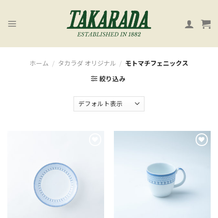
Skip
to
content
ホーム
/
タカラダ オリジナル
/
モトマチフェニックス
絞り込み
お
お
気
気
に
に
入
入
り
り