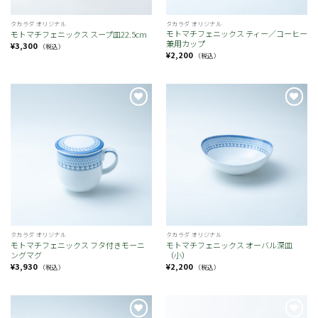
タカラダ オリジナル
タカラダ オリジナル
モトマチフェニックス ティー／コーヒー
モトマチフェニックス スープ皿22.5cm
兼用カップ
¥
3,300
（税込）
¥
2,200
（税込）
お
お
気
気
に
に
入
入
り
り
タカラダ オリジナル
タカラダ オリジナル
モトマチフェニックス フタ付きモーニ
モトマチフェニックス オーバル深皿
ングマグ
（小）
¥
3,930
¥
2,200
（税込）
（税込）