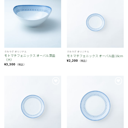
お
お
気
気
に
に
入
入
り
り
タカラダ オリジナル
タカラダ オリジナル
モトマチフェニックス オーバル深皿
モトマチフェニックス オーバル皿 16cm
（大）
¥
2,200
（税込）
¥
3,300
（税込）
お
お
気
気
に
に
入
入
り
り