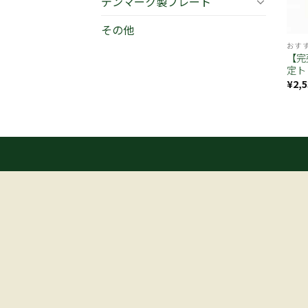
デンマーク製プレート
その他
おす
【完
定ト
¥
2,5