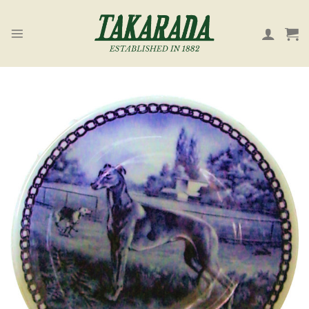
Skip
to
content
お気
に入
り