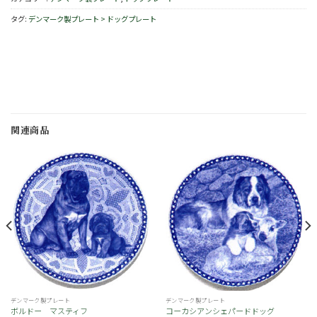
タグ:
デンマーク製プレート > ドッグプレート
関連商品
お
お
気
気
に
に
入
入
り
り
デンマーク製プレート
デンマーク製プレート
ボルドー マスティフ
コーカシアンシェパードドッグ