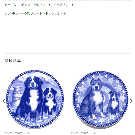
カテゴリー:
デンマーク製プレート
,
ドッグプレート
タグ:
デンマーク製プレート > ドッグプレート
関連商品
お
お
気
気
に
に
入
入
り
り
デンマーク製プレート
デンマーク製プレート