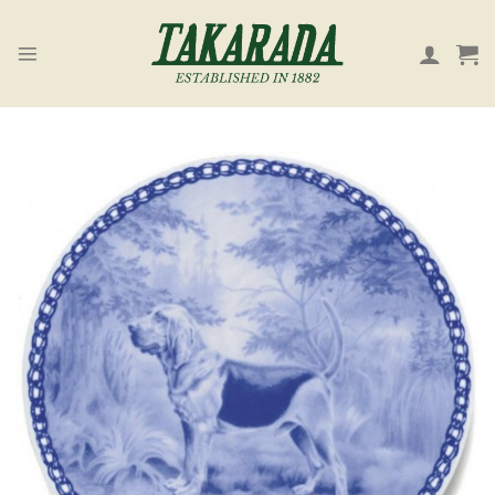
Skip
to
content
お気
に入
り