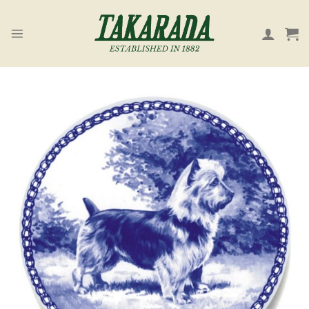
Skip
to
content
お気
に入
り