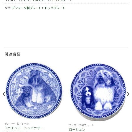
タグ:
デンマーク製プレート > ドッグプレート
関連商品
お
お
気
気
に
に
入
入
り
り
デンマーク製プレート
デンマーク製プレート
ミニチュア シュナウザー
ローシェン