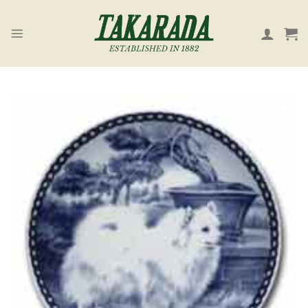
Skip
to
content
お気
に入
り