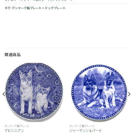
タグ:
デンマーク製プレート > ドッグプレート
関連商品
お
お
気
気
に
に
入
入
り
り
デンマーク製プレート
デンマーク製プレート
アビシニアン
ジャーマンシェパード