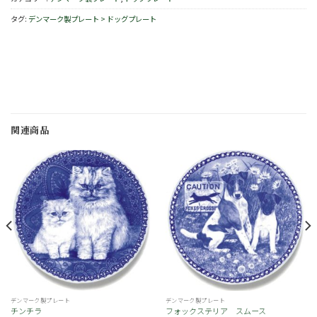
タグ:
デンマーク製プレート > ドッグプレート
関連商品
お
お
気
気
に
に
入
入
り
り
デンマーク製プレート
デンマーク製プレート
チンチラ
フォックステリア スムース