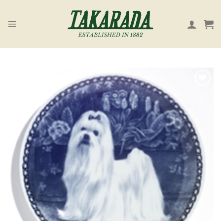
Skip
to
content
お気
に入
り