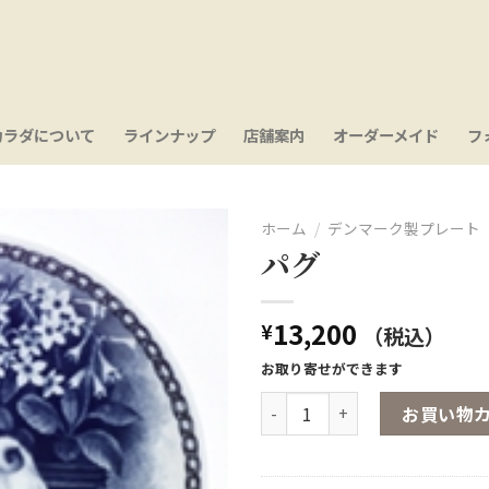
カラダについて
ラインナップ
店舗案内
オーダーメイド
フ
ホーム
/
デンマーク製プレート
パグ
お気
に入
り
13,200
¥
（税込）
お取り寄せができます
パグ個
お買い物