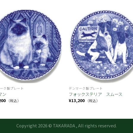
お気
に入
り
ーク製プレート
デンマーク製プレート
マン
フォックステリア スムース
200
¥
13,200
（税込）
（税込）
Copyright 2026 © TAKARADA , All rights reserved.