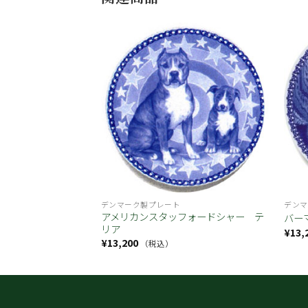
お気
お気
に入
に入
り
り
デンマーク製プレート
デンマ
アメリカンスタッフォードシャー テ
ルー
バー
リア
¥
13,
¥
13,200
（税込）