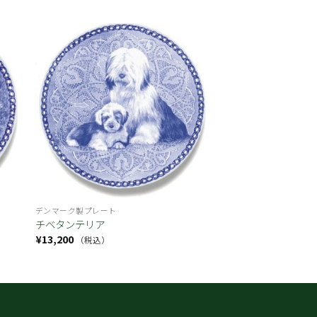
お気
お気
に入
に入
り
り
デンマーク製プレート
チベタンテリア
¥
13,200
（税込）