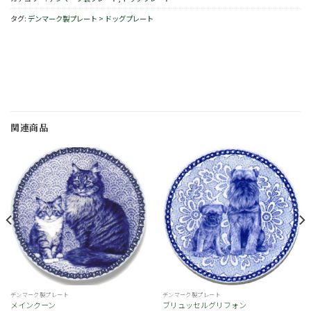
タグ:
デンマーク製プレート > ドッグプレート
関連商品
お
お
気
気
に
に
入
入
り
り
デンマーク製プレート
デンマーク製プレート
メインクーン
ブリュッセルグリフォン