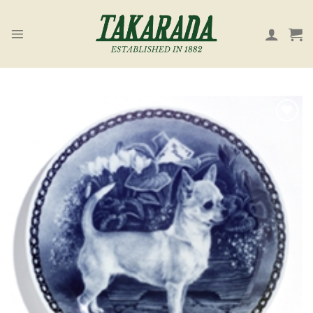
Skip
to
content
お気
に入
り