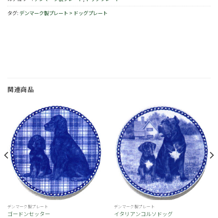
タグ:
デンマーク製プレート > ドッグプレート
関連商品
お
お
気
気
に
に
入
入
り
り
デンマーク製プレート
デンマーク製プレート
ゴードンセッター
イタリアンコルソドッグ