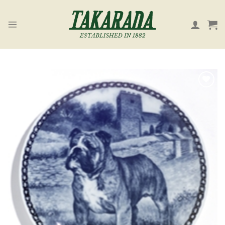
Skip
to
content
お気
に入
り