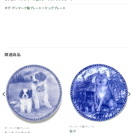
タグ:
デンマーク製プレート > ドッグプレート
関連商品
お
お
気
気
に
に
入
入
り
り
デンマーク製プレート
デンマーク製プレート
柴犬
セントバーナード