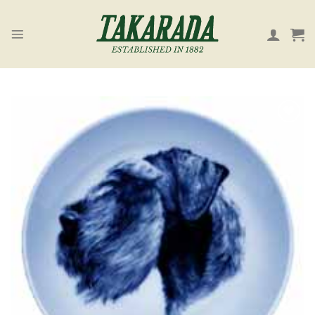
Skip
to
content
お気
に入
り