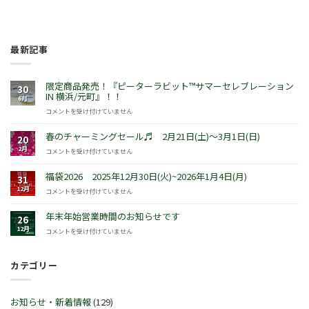
最新記事
限定商品発売！『ピーターラビット™サマーセレブレーション
30
IN 横浜/元町』！！
6月
限
コメントを受け付けていません
定
商
春のチャーミングセール♬ 2月21日(土)～3月1日(日)
20
品
2月
春
コメントを受け付けていません
発
の
売！
チ
福袋2026 2025年12月30日(火)~2026年1月4日(月)
『ピ
31
ャ
ー
12月
福
コメントを受け付けていません
ー
タ
袋
ミ
ー
2026
年末年始営業時間のお知らせです
ン
26
ラ
2025
グ
12月
年
コメントを受け付けていません
ビ
年
セ
末
ッ
12
ー
年
ト
月
ル
カテゴリー
始
™
30
♬
営
サ
日
2
業
マ
(火)~2026
月
時
ー
お知らせ・新着情報
(129)
年
21
間