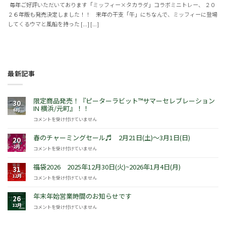
毎年ご好評いただいております「ミッフィー×タカラダ」コラボミニトレー、 ２０
２６年版も発売決定しました！！ 来年の干支「午」にちなんで、ミッフィーに登場
してくるウマと風船を持った [...] [...]
最新記事
限定商品発売！『ピーターラビット™サマーセレブレーション
30
IN 横浜/元町』！！
6月
限
コメントを受け付けていません
定
商
春のチャーミングセール♬ 2月21日(土)～3月1日(日)
20
品
2月
春
コメントを受け付けていません
発
の
売！
チ
福袋2026 2025年12月30日(火)~2026年1月4日(月)
『ピ
31
ャ
ー
12月
福
コメントを受け付けていません
ー
タ
袋
ミ
ー
2026
年末年始営業時間のお知らせです
ン
26
ラ
2025
グ
12月
年
コメントを受け付けていません
ビ
年
セ
末
ッ
12
ー
年
ト
月