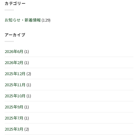
ル
カテゴリー
始
™
30
♬
営
サ
日
2
業
マ
(火)~2026
月
時
ー
お知らせ・新着情報
(129)
年
21
間
セ
1
日
の
レ
月
(土)
お
ブ
アーカイブ
4
～
知
レ
日
3
ら
ー
(月)
月
せ
シ
は
2026年6月
(1)
1
で
ョ
日
す
ン
(日)
2026年2月
(1)
は
IN
は
横
浜/
2025年12月
(2)
元
町』！！
2025年11月
(1)
は
2025年10月
(1)
2025年9月
(1)
2025年7月
(1)
2025年3月
(2)