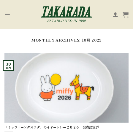
Skip
to
content
MONTHLY ARCHIVES:
10月 2025
30
10月
「ミッフィー×タカラダ」のイヤートレー２０２６！発売決定♬