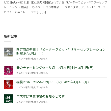
7月1日(火)～8月31日(日)に元町で開催されている『ピーターラビット™️ラワーセレブ
レーション IN 横浜』 のイベントコラボ商品 「タカラダオリジナル・ピーターラ
ビット・ミニトレー」を限 [...] [...]
最新記事
限定商品発売！『ピーターラビット™サマーセレブレーション
30
IN 横浜/元町』！！
6月
限
コメントを受け付けていません
定
商
春のチャーミングセール♬ 2月21日(土)～3月1日(日)
20
品
2月
春
コメントを受け付けていません
発
の
売！
チ
福袋2026 2025年12月30日(火)~2026年1月4日(月)
『ピ
31
ャ
ー
12月
福
コメントを受け付けていません
ー
タ
袋
ミ
ー
2026
年末年始営業時間のお知らせです
ン
26
ラ
2025
グ
12月
年
コメントを受け付けていません
ビ
年
セ
末
ッ
12
ー
年
ト
月