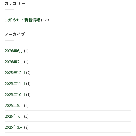
ル
カテゴリー
始
™
30
♬
営
サ
日
2
業
マ
(火)~2026
月
時
ー
お知らせ・新着情報
(129)
年
21
間
セ
1
日
の
レ
月
(土)
お
ブ
アーカイブ
4
～
知
レ
日
3
ら
ー
(月)
月
せ
シ
は
2026年6月
(1)
1
で
ョ
日
す
ン
(日)
2026年2月
(1)
は
IN
は
横
浜/
2025年12月
(2)
元
町』！！
2025年11月
(1)
は
2025年10月
(1)
2025年9月
(1)
2025年7月
(1)
2025年3月
(2)