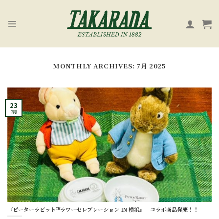
Skip
to
content
MONTHLY ARCHIVES:
7月 2025
23
7月
『ピーターラビット™️ラワーセレブレーション IN 横浜』 コラボ商品発売！！