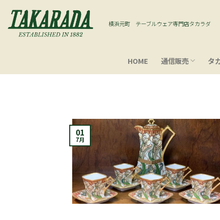
Skip
to
横浜元町 テーブルウェア専門店タカラダ
content
HOME
通信販売
タ
01
7月