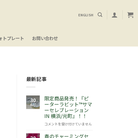
ENGLISH
ォトプレート
お問い合わせ
最新記事
限定商品発売！『ピ
30
ーターラビット™サマ
6月
ーセレブレーション
IN 横浜/元町』！！
限
コメントを受け付けていません
定
春のチャーミングセ
商
20