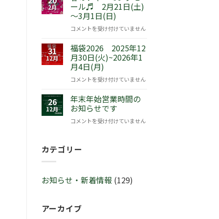
ール♬ 2月21日(土)
品
2月
～3月1日(日)
発
売！
春
コメントを受け付けていません
『ピ
の
ー
福袋2026 2025年12
チ
31
タ
月30日(火)~2026年1
ャ
12月
月4日(月)
ー
ー
ラ
ミ
福
コメントを受け付けていません
ビ
ン
袋
ッ
グ
年末年始営業時間の
2026
26
ト
セ
お知らせです
2025
12月
™
ー
年
年
コメントを受け付けていません
サ
ル
12
末
マ
♬
月
年
ー
2
カテゴリー
30
始
セ
月
日
営
レ
21
(火)~2026
業
ブ
日
年
お知らせ・新着情報
(129)
時
レ
(土)
1
間
ー
～
月
の
シ
3
4
アーカイブ
お
ョ
月
日
知