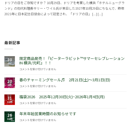
ドリアの日をご存知ですか？ 10月29日、ドリアを考案した横浜「ホテルニューグラ
ンド」の初代料理長サリー・ワイル氏が来日した1927年10月29日にちなんで、昨年
2021年に日本記念日協会によって認定され、「ドリアの日」 [...] [...]
最新記事
限定商品発売！『ピーターラビット™サマーセレブレーション
30
IN 横浜/元町』！！
6月
限
コメントを受け付けていません
定
商
春のチャーミングセール♬ 2月21日(土)～3月1日(日)
20
品
2月
春
コメントを受け付けていません
発
の
売！
チ
福袋2026 2025年12月30日(火)~2026年1月4日(月)
『ピ
31
ャ
ー
12月
福
コメントを受け付けていません
ー
タ
袋
ミ
ー
2026
年末年始営業時間のお知らせです
ン
26
ラ
2025
グ
12月
年
コメントを受け付けていません
ビ
年
セ
末
ッ
12
ー
年
ト
月