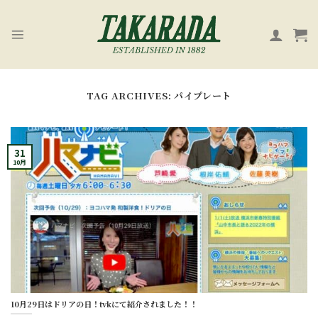
Skip
to
content
TAG ARCHIVES:
パイプレート
31
10月
10月29日はドリアの日！tvkにて紹介されました！！