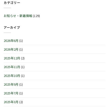
ル
カテゴリー
始
™
30
♬
営
サ
日
2
業
マ
(火)~2026
月
時
ー
お知らせ・新着情報
(129)
年
21
間
セ
1
日
の
レ
月
(土)
お
ブ
アーカイブ
4
～
知
レ
日
3
ら
ー
(月)
月
せ
シ
は
2026年6月
(1)
1
で
ョ
日
す
ン
(日)
2026年2月
(1)
は
IN
は
横
浜/
2025年12月
(2)
元
町』！！
2025年11月
(1)
は
2025年10月
(1)
2025年9月
(1)
2025年7月
(1)
2025年3月
(2)