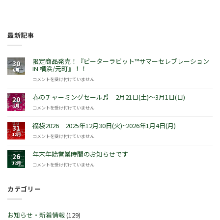
最新記事
限定商品発売！『ピーターラビット™サマーセレブレーション
30
IN 横浜/元町』！！
6月
限
コメントを受け付けていません
定
商
春のチャーミングセール♬ 2月21日(土)～3月1日(日)
20
品
2月
春
コメントを受け付けていません
発
の
売！
チ
福袋2026 2025年12月30日(火)~2026年1月4日(月)
『ピ
31
ャ
ー
12月
福
コメントを受け付けていません
ー
タ
袋
ミ
ー
2026
年末年始営業時間のお知らせです
ン
26
ラ
2025
グ
12月
年
コメントを受け付けていません
ビ
年
セ
末
ッ
12
ー
年
ト
月
ル
カテゴリー
始
™
30
♬
営
サ
日
2
業
マ
(火)~2026
月
時
ー
お知らせ・新着情報
(129)
年
21
間