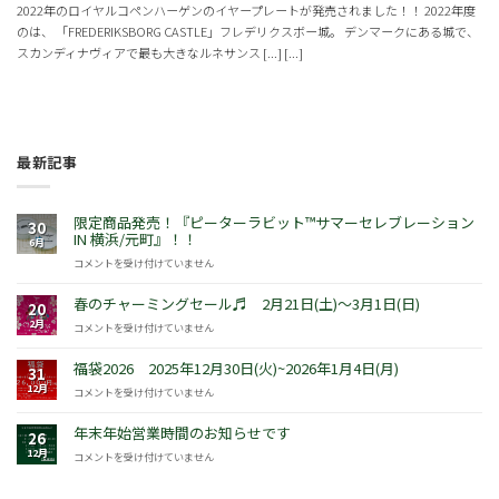
2022年のロイヤルコペンハーゲンのイヤープレートが発売されました！！ 2022年度
のは、 「FREDERIKSBORG CASTLE」フレデリクスボー城。 デンマークにある城で、
スカンディナヴィアで最も大きなルネサンス [...] [...]
最新記事
限定商品発売！『ピーターラビット™サマーセレブレーション
30
IN 横浜/元町』！！
6月
限
コメントを受け付けていません
定
商
春のチャーミングセール♬ 2月21日(土)～3月1日(日)
20
品
2月
春
コメントを受け付けていません
発
の
売！
チ
福袋2026 2025年12月30日(火)~2026年1月4日(月)
『ピ
31
ャ
ー
12月
福
コメントを受け付けていません
ー
タ
袋
ミ
ー
2026
年末年始営業時間のお知らせです
ン
26
ラ
2025
グ
12月
年
コメントを受け付けていません
ビ
年
セ
末
ッ
12
ー
年
ト
月