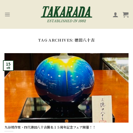
Skip
to
content
TAG ARCHIVES:
徳田八十吉
15
3月
九谷焼作家・四代徳田八十吉襲名１５周年記念フェア開催！！