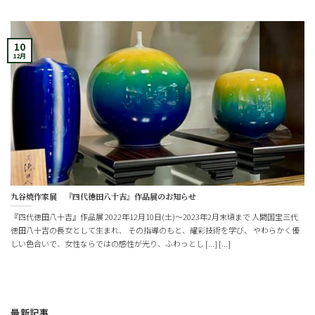
10
12月
九谷焼作家展 『四代徳田八十吉』作品展のお知らせ
『四代徳田八十吉』作品展 2022年12月10日(土)～2023年2月末頃まで 人間国宝三代
徳田八十吉の長女として生まれ、 その指導のもと、耀彩技術を学び、 やわらかく優
しい色合いで、女性ならではの感性が光り、ふわっとし [...] [...]
最新記事