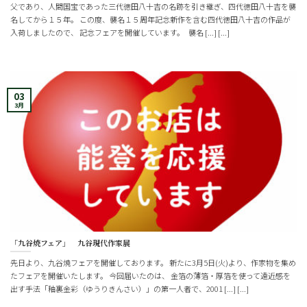
父であり、人間国宝であった三代徳田八十吉の名跡を引き継ぎ、四代徳田八十吉を襲
名してから１５年。 この度、襲名１５周年記念新作を含む四代徳田八十吉の作品が
入荷しましたので、 記念フェアを開催しています。 襲名 [...] [...]
03
3月
「九谷焼フェア」 九谷現代作家展
先日より、九谷焼フェアを開催しております。 新たに3月5日(火)より、作家物を集め
たフェアを開催いたします。 今回届いたのは、 金箔の薄箔・厚箔を使って遠近感を
出す手法「釉裏金彩（ゆうりきんさい）」の第一人者で、2001 [...] [...]