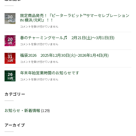
限定商品発売！『ピーターラビット™サマーセレブレーション
30
IN 横浜/元町』！！
6月
限
コメントを受け付けていません
定
商
春のチャーミングセール♬ 2月21日(土)～3月1日(日)
20
品
2月
春
コメントを受け付けていません
発
の
売！
チ
福袋2026 2025年12月30日(火)~2026年1月4日(月)
『ピ
31
ャ
ー
12月
福
コメントを受け付けていません
ー
タ
袋
ミ
ー
2026
年末年始営業時間のお知らせです
ン
26
ラ
2025
グ
12月
年
コメントを受け付けていません
ビ
年
セ
末
ッ
12
ー
年
ト
月
ル
カテゴリー
始
™
30
♬
営
サ
日
2
業
マ
(火)~2026
月
時
ー
お知らせ・新着情報
(129)
年
21
間
セ
1
日
の
レ
月
(土)
お
ブ
アーカイブ
4
～
知
レ
日
3
ら
ー
(月)
月