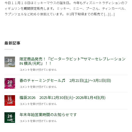
今日１１月１８日はミッキーマウスの誕生日。 今年もディズニートラディションのフ
ィギュリンを期間限定販売します。 ミッキー、ミニー、プーさん、ティンカーベル、
ラプンツェルなど約６０体揃えています。 ※1月下旬頃までの販売で [...] [...]
最新記事
限定商品発売！『ピーターラビット™サマーセレブレーション
30
IN 横浜/元町』！！
6月
限
コメントを受け付けていません
定
商
春のチャーミングセール♬ 2月21日(土)～3月1日(日)
20
品
2月
春
コメントを受け付けていません
発
の
売！
チ
福袋2026 2025年12月30日(火)~2026年1月4日(月)
『ピ
31
ャ
ー
12月
福
コメントを受け付けていません
ー
タ
袋
ミ
ー
2026
年末年始営業時間のお知らせです
ン
26
ラ
2025
グ
12月
年
コメントを受け付けていません
ビ
年
セ
末
ッ
12
ー
年
ト
月