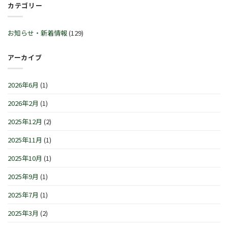
ル
カテゴリー
始
™
30
♬
営
サ
日
2
業
マ
(火)~2026
月
時
ー
お知らせ・新着情報
(129)
年
21
間
セ
1
日
の
レ
月
(土)
お
ブ
アーカイブ
4
～
知
レ
日
3
ら
ー
(月)
月
せ
シ
は
2026年6月
(1)
1
で
ョ
日
す
ン
(日)
2026年2月
(1)
は
IN
は
横
浜/
2025年12月
(2)
元
町』！！
2025年11月
(1)
は
2025年10月
(1)
2025年9月
(1)
2025年7月
(1)
2025年3月
(2)