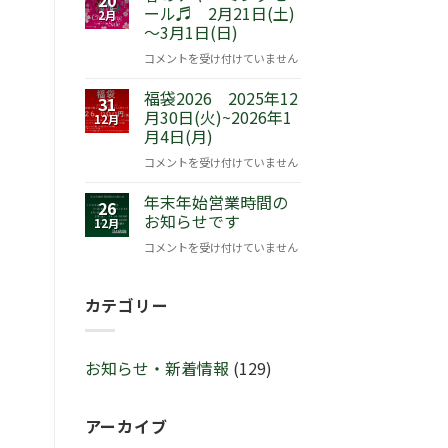
ール♬ 2月21日(土)
品
2月
～3月1日(日)
発
売！
春
コメントを受け付けていません
『ピ
の
ー
福袋2026 2025年12
チ
31
タ
月30日(火)~2026年1
ャ
12月
月4日(月)
ー
ー
ラ
ミ
福
コメントを受け付けていません
ビ
ン
袋
ッ
グ
年末年始営業時間の
2026
26
ト
セ
お知らせです
2025
12月
™
ー
年
年
コメントを受け付けていません
サ
ル
12
末
マ
♬
月
年
ー
2
カテゴリー
30
始
セ
月
日
営
レ
21
(火)~2026
業
ブ
日
年
お知らせ・新着情報
(129)
時
レ
(土)
1
間
ー
～
月
の
シ
3
4
アーカイブ
お
ョ
月
日
知