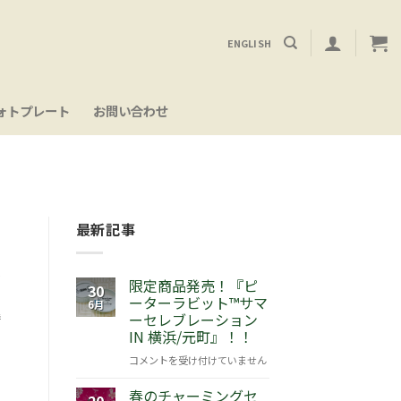
ENGLISH
ォトプレート
お問い合わせ
最新記事
い
限定商品発売！『ピ
30
ーターラビット™サマ
6月
時
ーセレブレーション
IN 横浜/元町』！！
限
コメントを受け付けていません
定
春のチャーミングセ
商
20