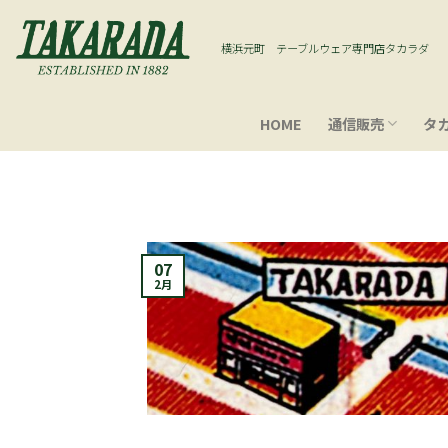
Skip
to
横浜元町 テーブルウェア専門店タカラダ
content
HOME
通信販売
タ
07
2月