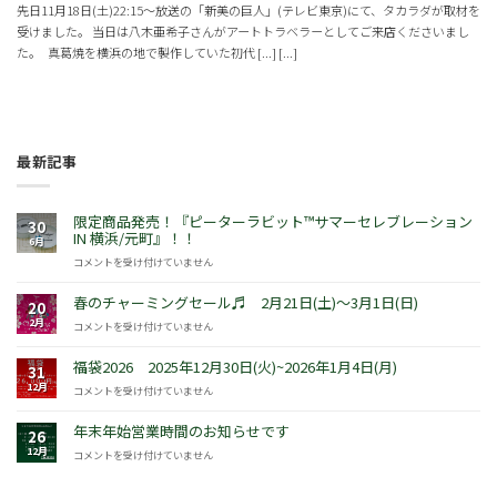
先日11月18日(土)22:15～放送の「新美の巨人」(テレビ東京)にて、タカラダが取材を
受けました。 当日は八木亜希子さんがアートトラベラーとしてご来店くださいまし
た。 真葛焼を横浜の地で製作していた初代 [...] [...]
最新記事
限定商品発売！『ピーターラビット™サマーセレブレーション
30
IN 横浜/元町』！！
6月
限
コメントを受け付けていません
定
商
春のチャーミングセール♬ 2月21日(土)～3月1日(日)
20
品
2月
春
コメントを受け付けていません
発
の
売！
チ
福袋2026 2025年12月30日(火)~2026年1月4日(月)
『ピ
31
ャ
ー
12月
福
コメントを受け付けていません
ー
タ
袋
ミ
ー
2026
年末年始営業時間のお知らせです
ン
26
ラ
2025
グ
12月
年
コメントを受け付けていません
ビ
年
セ
末
ッ
12
ー
年
ト
月