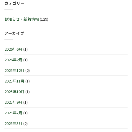
ル
カテゴリー
始
™
30
♬
営
サ
日
2
業
マ
(火)~2026
月
時
ー
お知らせ・新着情報
(129)
年
21
間
セ
1
日
の
レ
月
(土)
お
ブ
アーカイブ
4
～
知
レ
日
3
ら
ー
(月)
月
せ
シ
は
2026年6月
(1)
1
で
ョ
日
す
ン
(日)
2026年2月
(1)
は
IN
は
横
浜/
2025年12月
(2)
元
町』！！
2025年11月
(1)
は
2025年10月
(1)
2025年9月
(1)
2025年7月
(1)
2025年3月
(2)