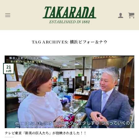
Skip
to
content
TAG ARCHIVES:
横浜ビフォー＆ナウ
21
11月
テレビ東京「新美の巨人たち」が放映されました！！