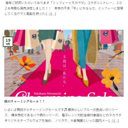
毎年ご好評いただいております「ミッフィー×タカラダ」コラボミニトレー、 ２０
２６年版も発売決定しました！！ 来年の干支「午」にちなんで、ミッフィーに登場
してくるウマと風船を持った [...] [...]
19
9月
秋のチャーミングセール！！
いよいよ明日からチャーミングセールです♬ 横浜らしいブルーの色合いのシリー
ズ、 横浜市花であるバラ柄のシリーズ、 電子レンジ対応金線付食器などのタカラダ
オリジナルテーブルウェアを始め、 ノリタケ、大倉陶園といった国内メー [...] [...]