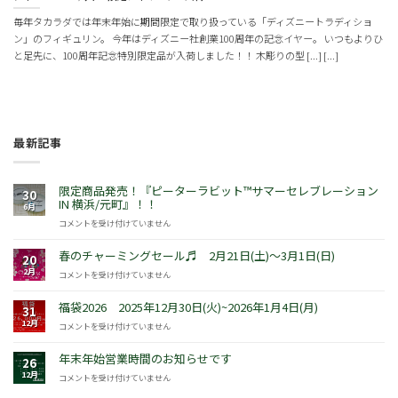
毎年タカラダでは年末年始に期間限定で取り扱っている「ディズニートラディショ
ン」のフィギュリン。 今年はディズニー社創業100周年の記念イヤー。 いつもよりひ
と足先に、100周年記念特別限定品が入荷しました！！ 木彫りの型 [...] [...]
最新記事
限定商品発売！『ピーターラビット™サマーセレブレーション
30
IN 横浜/元町』！！
6月
限
コメントを受け付けていません
定
商
春のチャーミングセール♬ 2月21日(土)～3月1日(日)
20
品
2月
春
コメントを受け付けていません
発
の
売！
チ
福袋2026 2025年12月30日(火)~2026年1月4日(月)
『ピ
31
ャ
ー
12月
福
コメントを受け付けていません
ー
タ
袋
ミ
ー
2026
年末年始営業時間のお知らせです
ン
26
ラ
2025
グ
12月
年
コメントを受け付けていません
ビ
年
セ
末
ッ
12