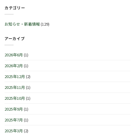
ー
年
ト
月
ル
カテゴリー
始
™
30
♬
営
サ
日
2
業
マ
(火)~2026
月
時
ー
お知らせ・新着情報
(129)
年
21
間
セ
1
日
の
レ
月
(土)
お
ブ
アーカイブ
4
～
知
レ
日
3
ら
ー
(月)
月
せ
シ
は
2026年6月
(1)
1
で
ョ
日
す
ン
(日)
2026年2月
(1)
は
IN
は
横
浜/
2025年12月
(2)
元
町』！！
2025年11月
(1)
は
2025年10月
(1)
2025年9月
(1)
2025年7月
(1)
2025年3月
(2)