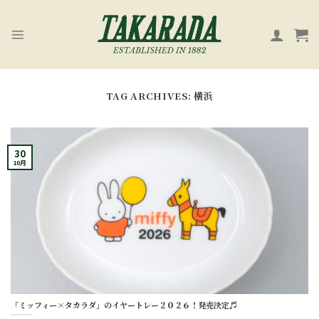
Skip
to
content
TAG ARCHIVES:
横浜
30
10月
「ミッフィー×タカラダ」のイヤートレー２０２６！発売決定♬