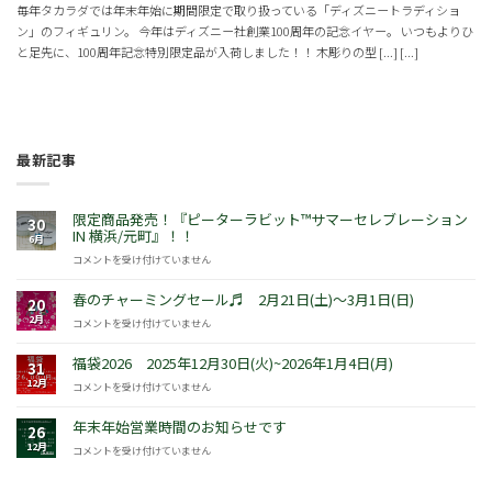
毎年タカラダでは年末年始に期間限定で取り扱っている「ディズニートラディショ
ン」のフィギュリン。 今年はディズニー社創業100周年の記念イヤー。 いつもよりひ
と足先に、100周年記念特別限定品が入荷しました！！ 木彫りの型 [...] [...]
最新記事
限定商品発売！『ピーターラビット™サマーセレブレーション
30
IN 横浜/元町』！！
6月
限
コメントを受け付けていません
定
商
春のチャーミングセール♬ 2月21日(土)～3月1日(日)
20
品
2月
春
コメントを受け付けていません
発
の
売！
チ
福袋2026 2025年12月30日(火)~2026年1月4日(月)
『ピ
31
ャ
ー
12月
福
コメントを受け付けていません
ー
タ
袋
ミ
ー
2026
年末年始営業時間のお知らせです
ン
26
ラ
2025
グ
12月
年
コメントを受け付けていません
ビ
年
セ
末
ッ
12
ー
年
ト
月