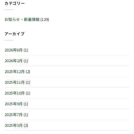
ル
カテゴリー
始
™
30
♬
営
サ
日
2
業
マ
(火)~2026
月
時
ー
お知らせ・新着情報
(129)
年
21
間
セ
1
日
の
レ
月
(土)
お
ブ
アーカイブ
4
～
知
レ
日
3
ら
ー
(月)
月
せ
シ
は
2026年6月
(1)
1
で
ョ
日
す
ン
(日)
2026年2月
(1)
は
IN
は
横
浜/
2025年12月
(2)
元
町』！！
2025年11月
(1)
は
2025年10月
(1)
2025年9月
(1)
2025年7月
(1)
2025年3月
(2)