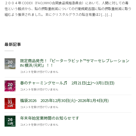
２００４年 CODEX（FAO/WHO合同食品規格委員会）において、人間に対しての毒
性という観点から、鉛の摂取量削減についての行動規範各国に鉛の摂取量削減に取り
組むよう推奨されました。 主にクリスタルグラスの鉛含有量は2 [...] [...]
最新記事
限定商品発売！『ピーターラビット™サマーセレブレーション
30
IN 横浜/元町』！！
6月
限
コメントを受け付けていません
定
商
春のチャーミングセール♬ 2月21日(土)～3月1日(日)
20
品
2月
春
コメントを受け付けていません
発
の
売！
チ
福袋2026 2025年12月30日(火)~2026年1月4日(月)
『ピ
31
ャ
ー
12月
福
コメントを受け付けていません
ー
タ
袋
ミ
ー
2026
年末年始営業時間のお知らせです
ン
26
ラ
2025
グ
12月
年
コメントを受け付けていません
ビ
年
セ
末
ッ
12
ー
年
ト
月