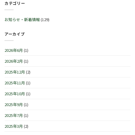
ル
カテゴリー
始
™
30
♬
営
サ
日
2
業
マ
(火)~2026
月
時
ー
お知らせ・新着情報
(129)
年
21
間
セ
1
日
の
レ
月
(土)
お
ブ
アーカイブ
4
～
知
レ
日
3
ら
ー
(月)
月
せ
シ
は
2026年6月
(1)
1
で
ョ
日
す
ン
(日)
2026年2月
(1)
は
IN
は
横
浜/
2025年12月
(2)
元
町』！！
2025年11月
(1)
は
2025年10月
(1)
2025年9月
(1)
2025年7月
(1)
2025年3月
(2)