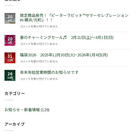
限定商品発売！『ピーターラビット™サマーセレブレーション
30
IN 横浜/元町』！！
6月
限
コメントを受け付けていません
定
商
春のチャーミングセール♬ 2月21日(土)～3月1日(日)
20
品
2月
春
コメントを受け付けていません
発
の
売！
チ
福袋2026 2025年12月30日(火)~2026年1月4日(月)
『ピ
31
ャ
ー
12月
福
コメントを受け付けていません
ー
タ
袋
ミ
ー
2026
年末年始営業時間のお知らせです
ン
26
ラ
2025
グ
12月
年
コメントを受け付けていません
ビ
年
セ
末
ッ
12
ー
年
ト
月
ル
カテゴリー
始
™
30
♬
営
サ
日
2
業
マ
(火)~2026
月
時
ー
お知らせ・新着情報
(129)
年
21
間
セ
1
日
の
レ
月
(土)
お
ブ
アーカイブ
4
～
知
レ
日
3
ら
ー
(月)
月