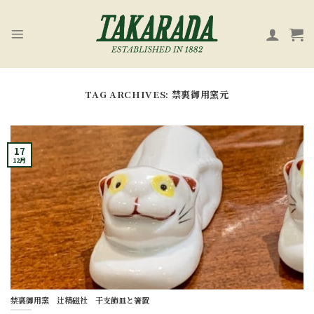
Skip
to
content
TAG ARCHIVES:
禁裏御用窯元
17
12月
禁裏御用窯 辻精磁社 干支飾皿と箸置