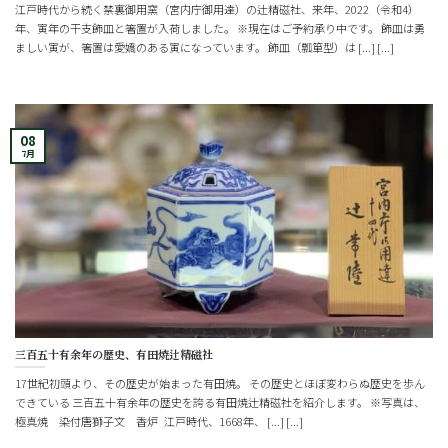
江戸時代から続く禁裏御用窯（宮内庁御用達）の辻精磁社、来年、2022（令和4）
年、寅年の干支飾皿と箸置が入荷しました。 ※現在はご予約承り中です。 飾皿は勇
ましい寅が、箸置は愛嬌のある寅になっています。 飾皿（瓢箪型）は [...] [...]
08
7月
三百五十有余年の歴史、有田焼辻精磁社
17世紀初頭より、その歴史が始まった有田焼。 その歴史とほぼ変わらぬ歴史を歩ん
できている 三百五十有余年の歴史を誇る有田焼辻精磁社を紹介します。 ※写真は、
極真焼 染付唐獅子文 香炉 江戸時代、1668年、 [...] [...]