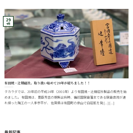
29
4月
有田焼・辻精磁社。取り扱い始めて20年が経ちました！！
タカラダでは、20年前の平成14年（2001年）より有田焼・辻精磁社製品の販売を始
めました。 有田焼は、豊臣秀吉の朝鮮出兵時、備前国鍋島藩主である鍋島直茂が連
れ帰った陶工の一人李参平が、 佐賀県は有田町の泉山で白磁鉱を発 [...] [...]
最新記事