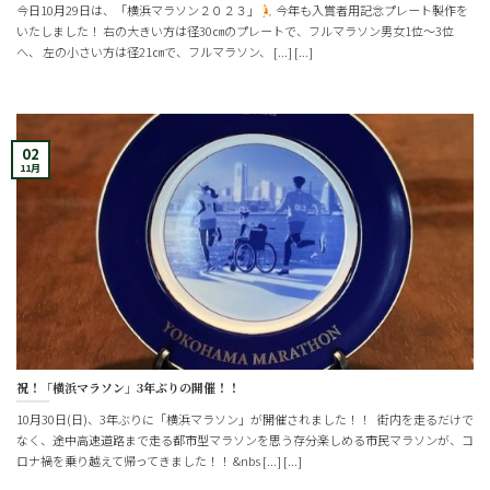
今日10月29日は、「横浜マラソン２０２３」
今年も入賞者用記念プレート製作を
いたしました！ 右の大きい方は径30㎝のプレートで、フルマラソン男女1位～3位
へ、 左の小さい方は径21㎝で、フルマラソン、 [...] [...]
02
11月
祝！「横浜マラソン」3年ぶりの開催！！
10月30日(日)、3年ぶりに「横浜マラソン」が開催されました！！ 街内を走るだけで
なく、途中高速道路まで走る都市型マラソンを思う存分楽しめる市民マラソンが、コ
ロナ禍を乗り越えて帰ってきました！！ &nbs [...] [...]