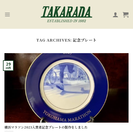
Skip
to
content
TAG ARCHIVES:
記念プレート
29
10月
横浜マラソン2023入賞者記念プレートの製作をしました