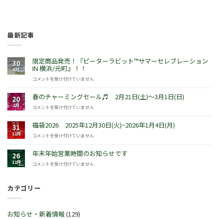
最新記事
限定商品発売！『ピーターラビット™サマーセレブレーション
30
IN 横浜/元町』！！
6月
限
コメントを受け付けていません
定
商
春のチャーミングセール♬ 2月21日(土)～3月1日(日)
20
品
2月
春
コメントを受け付けていません
発
の
売！
チ
福袋2026 2025年12月30日(火)~2026年1月4日(月)
『ピ
31
ャ
ー
12月
福
コメントを受け付けていません
ー
タ
袋
ミ
ー
2026
年末年始営業時間のお知らせです
ン
26
ラ
2025
グ
12月
年
コメントを受け付けていません
ビ
年
セ
末
ッ
12
ー
年
ト
月
ル
カテゴリー
始
™
30
♬
営
サ
日
2
業
マ
(火)~2026
月
時
ー
お知らせ・新着情報
(129)
年
21
間