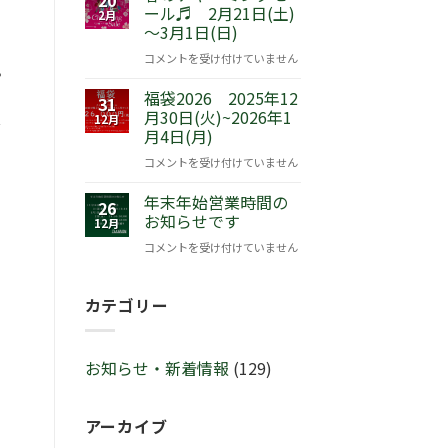
ール♬ 2月21日(土)
品
2月
～3月1日(日)
発
売！
春
コメントを受け付けていません
『ピ
プ
の
ー
福袋2026 2025年12
チ
31
タ
月30日(火)~2026年1
ャ
12月
何
月4日(月)
ー
ー
ラ
ミ
福
コメントを受け付けていません
ビ
ン
袋
ッ
グ
年末年始営業時間の
2026
26
ト
セ
お知らせです
2025
12月
™
ー
年
年
コメントを受け付けていません
サ
ル
12
末
マ
♬
月
年
ー
2
カテゴリー
30
始
セ
月
日
営
レ
21
(火)~2026
業
ブ
日
年
お知らせ・新着情報
(129)
時
レ
(土)
1
間
ー
～
月
の
シ
3
4
アーカイブ
お
ョ
月
日
知