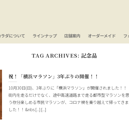
カラダについて
ラインナップ
店舗案内
オーダーメイド
フ
TAG ARCHIVES:
記念品
祝！「横浜マラソン」3年ぶりの開催！！
10月30日(日)、3年ぶりに「横浜マラソン」が開催されました！！
街内を走るだけでなく、途中高速道路まで走る都市型マラソンを
う存分楽しめる市民マラソンが、コロナ禍を乗り越えて帰ってきま
した！！ &nbs [...] [...]