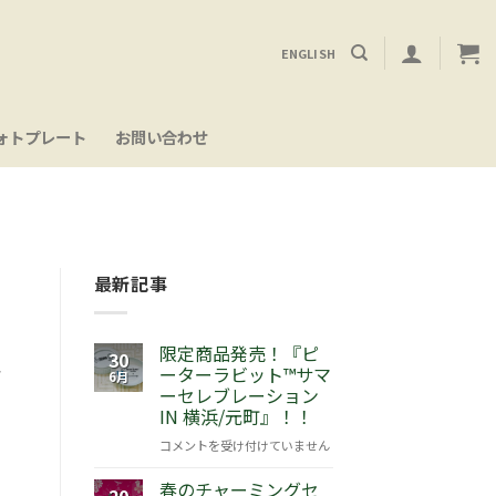
ENGLISH
ォトプレート
お問い合わせ
最新記事
限定商品発売！『ピ
30
思
ーターラビット™サマ
6月
ーセレブレーション
IN 横浜/元町』！！
限
コメントを受け付けていません
定
春のチャーミングセ
商
20