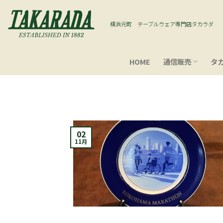
Skip
to
横浜元町 テーブルウェア専門店タカラダ
content
HOME
通信販売
タ
02
11月