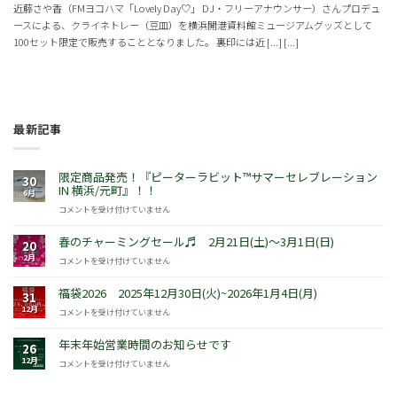
近藤さや香（FMヨコハマ「Lovely Day♡」 DJ・フリーアナウンサー）さんプロデュ
ースによる、クライネトレー（豆皿）を横浜開港資料館ミュージアムグッズとして
100セット限定で販売することとなりました。 裏印には近 [...] [...]
最新記事
限定商品発売！『ピーターラビット™サマーセレブレーション
30
IN 横浜/元町』！！
6月
限
コメントを受け付けていません
定
商
春のチャーミングセール♬ 2月21日(土)～3月1日(日)
20
品
2月
春
コメントを受け付けていません
発
の
売！
チ
福袋2026 2025年12月30日(火)~2026年1月4日(月)
『ピ
31
ャ
ー
12月
福
コメントを受け付けていません
ー
タ
袋
ミ
ー
2026
年末年始営業時間のお知らせです
ン
26
ラ
2025
グ
12月
年
コメントを受け付けていません
ビ
年
セ
末
ッ
12
ー
年
ト
月