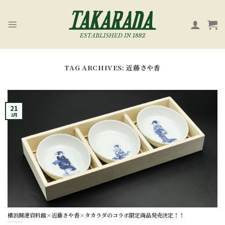
Skip
to
content
TAG ARCHIVES:
近藤さや香
21
2月
横浜開港資料館×近藤さや香×タカラダのコラボ限定商品発売決定！！