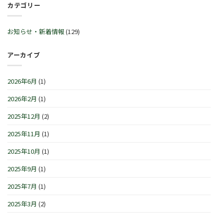
ル
カテゴリー
始
™
30
♬
営
サ
日
2
業
マ
(火)~2026
月
時
ー
お知らせ・新着情報
(129)
年
21
間
セ
1
日
の
レ
月
(土)
お
ブ
アーカイブ
4
～
知
レ
日
3
ら
ー
(月)
月
せ
シ
は
2026年6月
(1)
1
で
ョ
日
す
ン
(日)
2026年2月
(1)
は
IN
は
横
浜/
2025年12月
(2)
元
町』！！
2025年11月
(1)
は
2025年10月
(1)
2025年9月
(1)
2025年7月
(1)
2025年3月
(2)