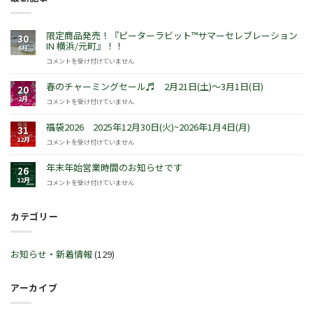
限定商品発売！『ピーターラビット™サマーセレブレーション
30
IN 横浜/元町』！！
6月
限
コメントを受け付けていません
定
商
春のチャーミングセール♬ 2月21日(土)～3月1日(日)
20
品
2月
春
コメントを受け付けていません
発
の
売！
チ
福袋2026 2025年12月30日(火)~2026年1月4日(月)
『ピ
31
ャ
ー
12月
福
コメントを受け付けていません
ー
タ
袋
ミ
ー
2026
年末年始営業時間のお知らせです
ン
26
ラ
2025
グ
12月
年
コメントを受け付けていません
ビ
年
セ
末
ッ
12
ー
年
ト
月
ル
カテゴリー
始
™
30
♬
営
サ
日
2
業
マ
(火)~2026
月
時
ー
お知らせ・新着情報
(129)
年
21
間
セ
1
日
の
レ
月
(土)
お
ブ
アーカイブ
4
～
知
レ
日
3
ら
ー
(月)
月