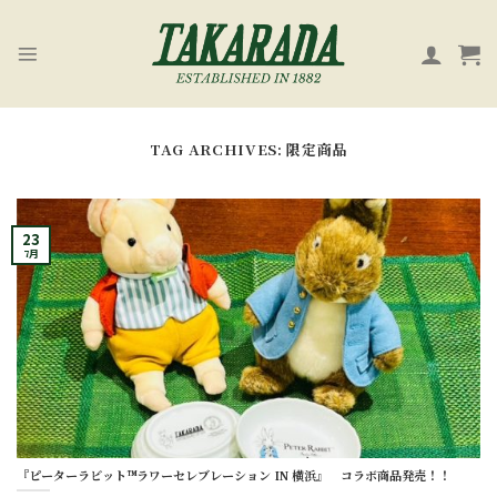
Skip
to
content
TAG ARCHIVES:
限定商品
23
7月
『ピーターラビット™️ラワーセレブレーション IN 横浜』 コラボ商品発売！！