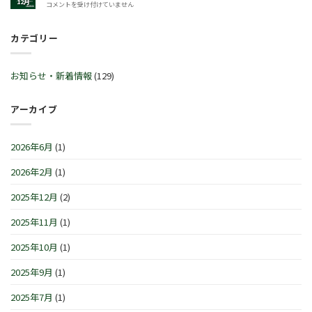
グ
12月
年
コメントを受け付けていません
ビ
年
セ
末
ッ
12
ー
年
ト
月
ル
カテゴリー
始
™
30
♬
営
サ
日
2
業
マ
(火)~2026
月
時
ー
お知らせ・新着情報
(129)
年
21
間
セ
1
日
の
レ
月
(土)
お
ブ
アーカイブ
4
～
知
レ
日
3
ら
ー
(月)
月
せ
シ
は
2026年6月
(1)
1
で
ョ
日
す
ン
(日)
2026年2月
(1)
は
IN
は
横
浜/
2025年12月
(2)
元
町』！！
2025年11月
(1)
は
2025年10月
(1)
2025年9月
(1)
2025年7月
(1)