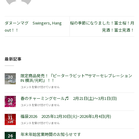
ダヌーンマグ Swingers, Hang
桜の季節になりました！富士桜！月
out！！
見酒！富士見酒！
最新記事
限定商品発売！『ピーターラビット™サマーセレブレーション
30
IN 横浜/元町』！！
6月
限
コメントを受け付けていません
定
商
春のチャーミングセール♬ 2月21日(土)～3月1日(日)
20
品
2月
春
コメントを受け付けていません
発
の
売！
チ
福袋2026 2025年12月30日(火)~2026年1月4日(月)
『ピ
31
ャ
ー
12月
福
コメントを受け付けていません
ー
タ
袋
ミ
ー
2026
年末年始営業時間のお知らせです
ン
26
ラ
2025