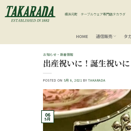
Skip
to
横浜元町 テーブルウェア専門店タカラダ
content
HOME
通信販売
タ
お知らせ・新着情報
出産祝いに！誕生祝いに
POSTED ON
5月 6, 2021
BY
TAKARADA
06
5月