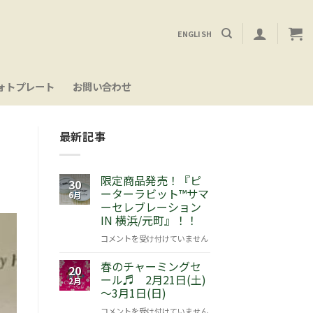
ENGLISH
ォトプレート
お問い合わせ
最新記事
限定商品発売！『ピ
30
ーターラビット™サマ
6月
ーセレブレーション
IN 横浜/元町』！！
限
コメントを受け付けていません
定
春のチャーミングセ
商
20
ール♬ 2月21日(土)
品
2月
～3月1日(日)
発
売！
春
コメントを受け付けていません