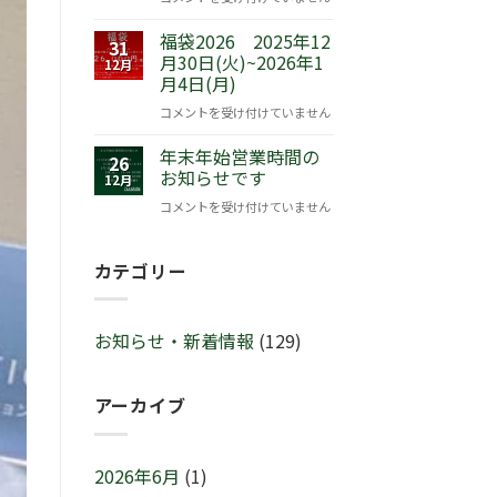
『ピ
の
ー
福袋2026 2025年12
チ
31
タ
月30日(火)~2026年1
ャ
12月
月4日(月)
ー
ー
ラ
ミ
福
コメントを受け付けていません
ビ
ン
袋
ッ
グ
年末年始営業時間の
2026
26
ト
セ
お知らせです
2025
12月
™
ー
年
年
コメントを受け付けていません
サ
ル
12
末
マ
♬
月
年
ー
2
カテゴリー
30
始
セ
月
日
営
レ
21
(火)~2026
業
ブ
日
年
お知らせ・新着情報
(129)
時
レ
(土)
1
間
ー
～
月
の
シ
3
4
アーカイブ
お
ョ
月
日
知
ン
1
(月)
ら
IN
日
は
せ
2026年6月
(1)
横
(日)
で