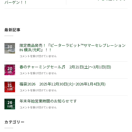
バーゲン！！
最新記事
限定商品発売！『ピーターラビット™サマーセレブレーション
30
IN 横浜/元町』！！
6月
限
コメントを受け付けていません
定
商
春のチャーミングセール♬ 2月21日(土)～3月1日(日)
20
品
2月
春
コメントを受け付けていません
発
の
売！
チ
福袋2026 2025年12月30日(火)~2026年1月4日(月)
『ピ
31
ャ
ー
12月
福
コメントを受け付けていません
ー
タ
袋
ミ
ー
2026
年末年始営業時間のお知らせです
ン
26
ラ
2025
グ
12月
年
コメントを受け付けていません
ビ
年
セ
末
ッ
12
ー
年
ト
月
ル
カテゴリー
始
™
30
♬
営
サ
日
2
業
マ