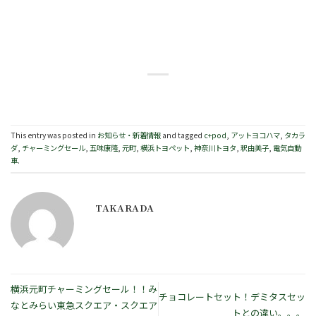
This entry was posted in
お知らせ・新着情報
and tagged
c+pod
,
アットヨコハマ
,
タカラ
ダ
,
チャーミングセール
,
五味康隆
,
元町
,
横浜トヨペット
,
神奈川トヨタ
,
釈由美子
,
電気自動
車
.
TAKARADA
横浜元町チャーミングセール！！み
チョコレートセット！デミタスセッ
なとみらい東急スクエア・スクエア
トとの違い。。。